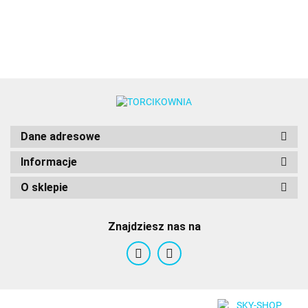
2B -
nr 233 -
nr 
Wilton
Wilton
Wilton
Wilton
Wil
Dane adresowe
Informacje
O sklepie
Znajdziesz nas na