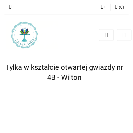
(
0
)
Zaloguj się
Zarejestruj się
Dodaj zgłoszenie
Tylka w kształcie otwartej gwiazdy nr
4B - Wilton