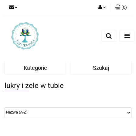
(
0
)
Zaloguj się
Zarejestruj się
Dodaj zgłoszenie
Kategorie
Szukaj
lukry i żele w tubie