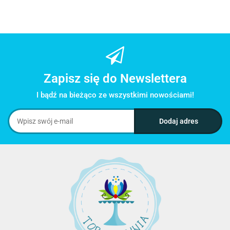
Zapisz się do Newslettera
I bądź na bieżąco ze wszystkimi nowościami!