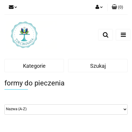
(
0
)
Zaloguj się
Zarejestruj się
Dodaj zgłoszenie
Kategorie
Szukaj
formy do pieczenia