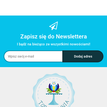
Zapisz się do Newslettera
I bądź na bieżąco ze wszystkimi nowościami!