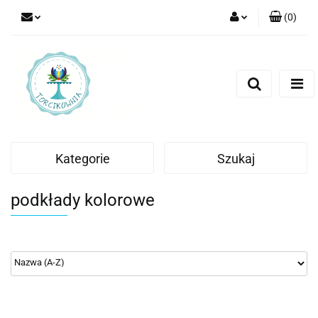
(
0
)
Zaloguj się
Zarejestruj się
Dodaj zgłoszenie
Kategorie
Szukaj
podkłady kolorowe