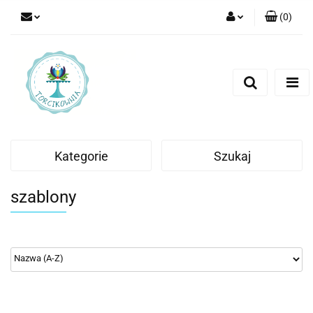
(
0
)
Zaloguj się
Zarejestruj się
Dodaj zgłoszenie
Kategorie
Szukaj
szablony