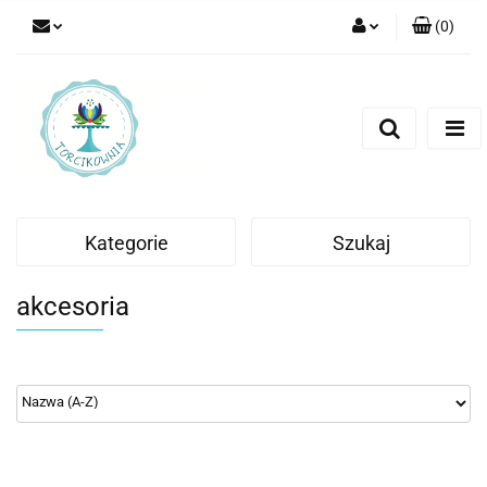
(
0
)
Zaloguj się
Zarejestruj się
Dodaj zgłoszenie
Kategorie
Szukaj
akcesoria