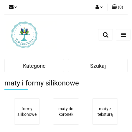
(
0
)
Zaloguj się
Zarejestruj się
Dodaj zgłoszenie
Kategorie
Szukaj
maty i formy silikonowe
formy
maty do
maty z
silikonowe
koronek
teksturą