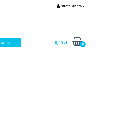
Strefa klienta
a
Zaloguj się
Zarejestruj się
Dodaj zgłoszenie
0,00 zł
0