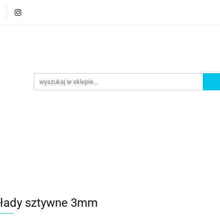
orie
Nowości
Bestsellery
Promocje
Akademi
romocje
Akademia
łady sztywne 3mm