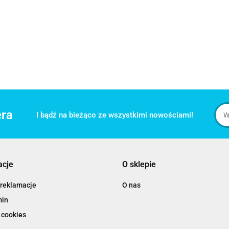
era
I bądź na bieżąco ze wszystkimi nowościami!
acje
O sklepie
 reklamacje
O nas
min
 cookies