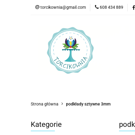
torcikownia@gmail.com
608 434 889
Kateg
Kategorie
Nowości
Bestsellery
P
Strona główna
podkłady sztywne 3mm
Kategorie
podk