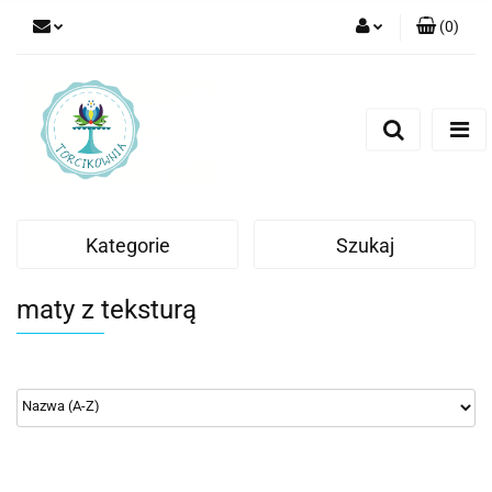
(
0
)
Zaloguj się
Zarejestruj się
Dodaj zgłoszenie
Kategorie
Szukaj
maty z teksturą