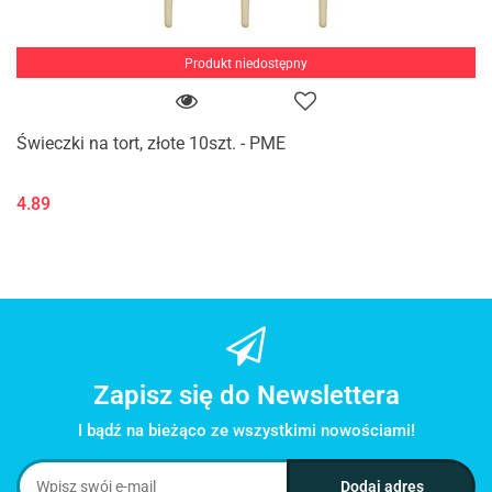
Produkt niedostępny
Świeczki na tort, złote 10szt. - PME
4.89
Zapisz się do Newslettera
I bądź na bieżąco ze wszystkimi nowościami!