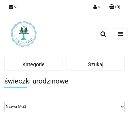
(
0
)
Zaloguj się
Zarejestruj się
Dodaj zgłoszenie
Kategorie
Szukaj
świeczki urodzinowe