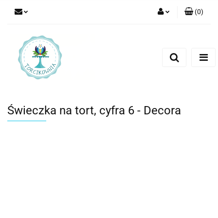
(
0
)
Zaloguj się
Zarejestruj się
Dodaj zgłoszenie
Świeczka na tort, cyfra 6 - Decora