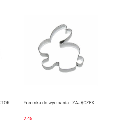
Produkt niedostępny
AKTOR
Foremka do wycinania - ZAJĄCZEK
2.45