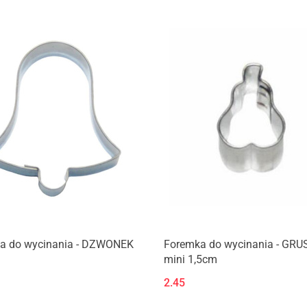
Produkt niedostępny
Produkt niedostępny
a do wycinania - DZWONEK
Foremka do wycinania - GR
mini 1,5cm
2.45