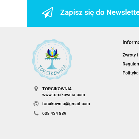
Zapisz się do Newslett
Inform
Zwroty i
Regula
Polityka
TORCIKOWNIA
www.torcikownia.com
torcikownia@gmail.com
608 434 889