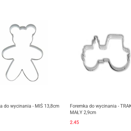
Produkt niedostępny
Produkt niedostępny
a do wycinania - MIŚ 13,8cm
Foremka do wycinania - TR
MAŁY 2,9cm
2.45