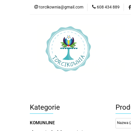
torcikownia@gmail.com
608 434 889
Kateg
Kategorie
Nowości
Bestsellery
P
Kategorie
Prod
KOMUNIJNE