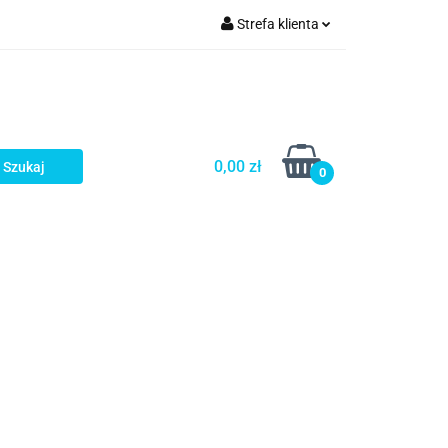
Strefa klienta
a
Zaloguj się
Zarejestruj się
Dodaj zgłoszenie
0,00 zł
0