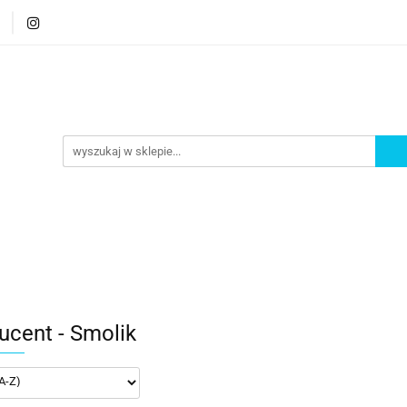
orie
Nowości
Bestsellery
Promocje
Akademi
romocje
Akademia
ucent - Smolik