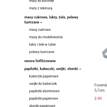
maty do koronek
maty z teksturą
masy cukrowe, lukry, żele, polewy
lustrzane
masy cukrowe
masy do modelowania
lukry i żele w tubie
polewy lustrzane
owoce liofilizowane
papilotki, kubeczki, owijki, słomki
kubeczki papierowe
owijki do babeczek
Foremk
5,7cm
papilotki aluminiowe
2.95
papilotki papierowe
słomki papierowe