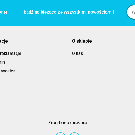
era
I bądź na bieżąco ze wszystkimi nowościami!
acje
O sklepie
 reklamacje
O nas
min
 cookies
Znajdziesz nas na