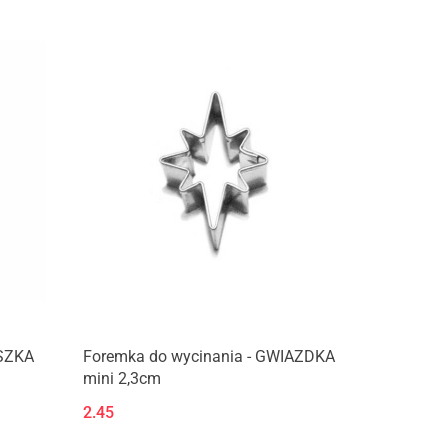
Produkt niedostępny
USZKA
Foremka do wycinania - GWIAZDKA
mini 2,3cm
2.45