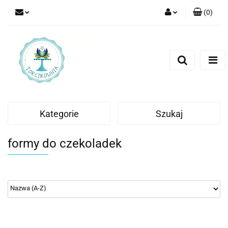
(
0
)
Zaloguj się
Zarejestruj się
Dodaj zgłoszenie
Kategorie
Szukaj
formy do czekoladek