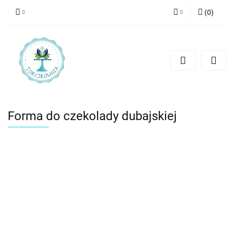
(
0
)
Zaloguj się
Zarejestruj się
Dodaj zgłoszenie
Forma do czekolady dubajskiej