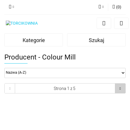
(
0
)
Zaloguj się
Zarejestruj się
Kategorie
Szukaj
Dodaj zgłoszenie
Producent - Colour Mill