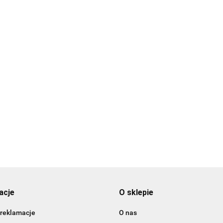
ejowy
Barwnik olejowy
Barwnik olejowy
Barw
Barwnik olejowy
l -
BLUSH 20ml -
CANDY 20ml -
CARA
BLUE BELL 20ml -
Colour Mill
Colour Mill
Colou
26.99
26.99
Colour Mill
26.9
26.99
acje
O sklepie
 reklamacje
O nas