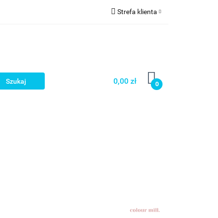
Strefa klienta
a
Zaloguj się
Zarejestruj się
Dodaj zgłoszenie
0,00 zł
0