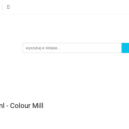
orie
Nowości
Bestsellery
Promocje
Akademi
omocje
Akademia
 - Colour Mill