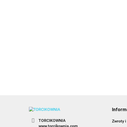
Barwnik ol
Barwnik olejowy
Barwnik olejowy
BLACK 20m
BABY PINK 20ml -
BABY BLUE 20ml -
Colour Mill
26.99
Colour Mill
Colour Mill
26.99
26.99
Inform
TORCIKOWNIA
Zwroty i
www.torcikownia.com