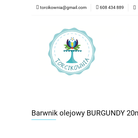
torcikownia@gmail.com
608 434 889
Kateg
Kategorie
Nowości
Bestsellery
Pr
Barwnik olejowy BURGUNDY 20ml