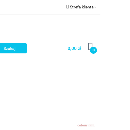
Strefa klienta
a
Zaloguj się
Zarejestruj się
Dodaj zgłoszenie
0,00 zł
0