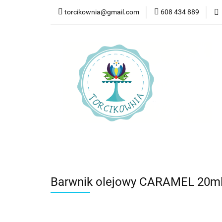
torcikownia@gmail.com
608 434 889
Kateg
Kategorie
Nowości
Bestsellery
Pr
Barwnik olejowy CARAMEL 20ml -