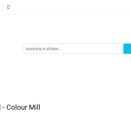
orie
Nowości
Bestsellery
Promocje
Akademi
omocje
Akademia
 Colour Mill