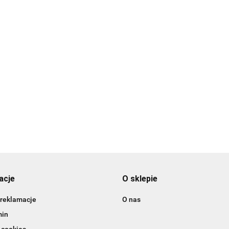
ejowy
Barwnik olejowy
Bar
Barwnik olejowy
Barwnik olejowy
 -
BLUSH 20ml -
CAN
BLUE BELL 20ml -
BURGUNDY 20ml -
Colour Mill
Col
26.99
26.
Colour Mill
Colour Mill
26.99
26.99
acje
O sklepie
 reklamacje
O nas
min
 cookies