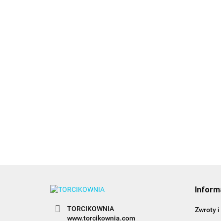
Forma do
czekoladek, mini
Forma do czekoladek,
czaszki - Wilton
kurczaki w jajkach -
9.89
Form
Wilton
króli
12.89
Wilt
10.8
Inform
TORCIKOWNIA
Zwroty i
www.torcikownia.com