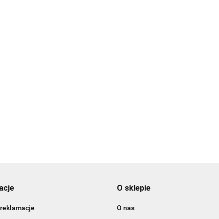
Forma 
Forma do
Forma do
czekol
czekoladek, róże
czekolady
- Wilton
- Wilton
JAJKA - Wilton
12.89
9.89
12.89
a do czekoladek, mini
czki i marchewki -
on
9
acje
O sklepie
 reklamacje
O nas