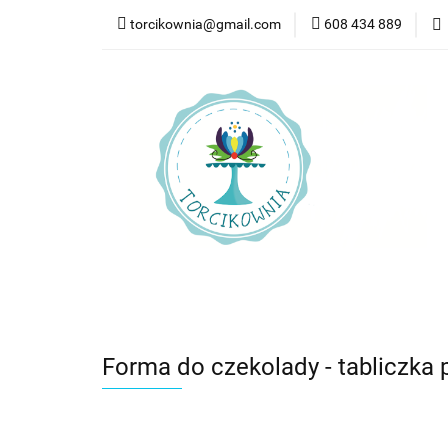
torcikownia@gmail.com
608 434 889
Kateg
Kategorie
Nowości
Bestsellery
Pr
Forma do czekolady - tabliczka 