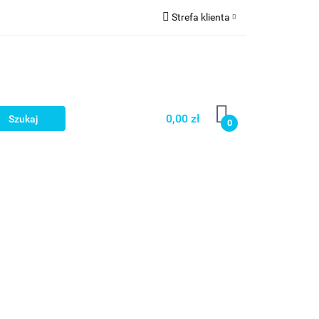
Strefa klienta
a
Zaloguj się
Zarejestruj się
Dodaj zgłoszenie
0,00 zł
0