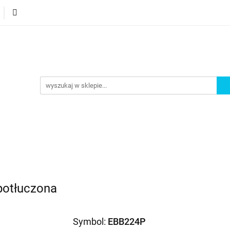
orie
Nowości
Bestsellery
Promocje
Akademi
omocje
Akademia
potłuczona
Symbol:
EBB224P