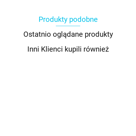
Produkty podobne
Ostatnio oglądane produkty
Inni Klienci kupili również
Pastylki
Patyczki
Patyczki
Patyczki
Patyczki
Patyczki
Candy
do
do
do
do
do
Melts
12.89
lizaków
lizaków
lizaków
lizaków
lizaków
białe -
12.49
18.49
13.49
12.49
12.89
16cm -
20cm -
9,5cm -
10cm -
11,5cm -
Wilton
35szt. -
25szt. -
75szt. -
50szt. -
50szt. -
PME
PME
PME
Wilton
PME