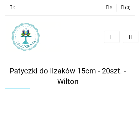
(
0
)
Zaloguj się
Zarejestruj się
Dodaj zgłoszenie
Patyczki do lizaków 15cm - 20szt. -
Wilton