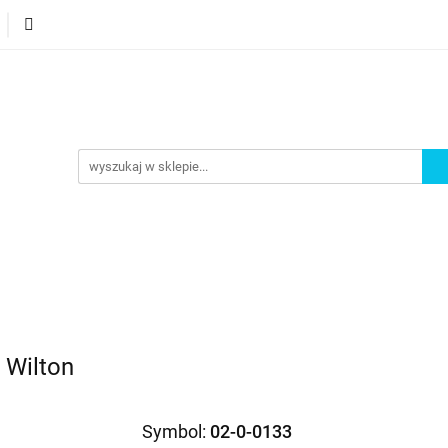
orie
Nowości
Bestsellery
Promocje
Akademi
omocje
Akademia
- Wilton
Symbol:
02-0-0133