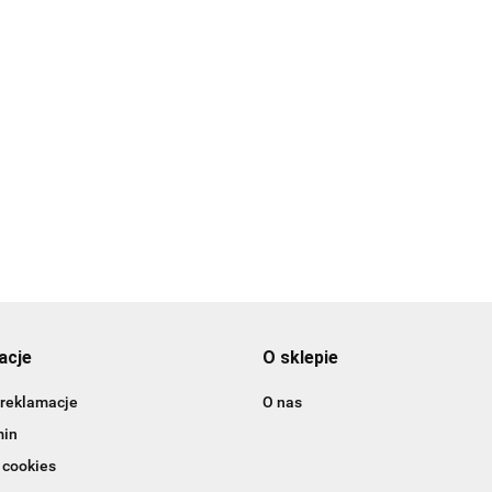
ów
Tylka do pasków
Tylka do robienia
Tylka do robien
47 -
(plecionka) nr 48 -
włosów i trawy nr 233
włosów i trawy
Wilton
7.99
- Wilton
- Wilton
10.49
10.99
acje
O sklepie
 reklamacje
O nas
min
 cookies