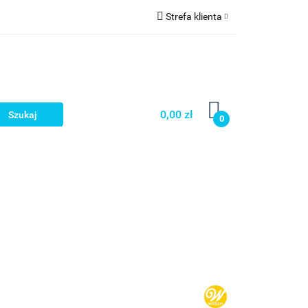
Strefa klienta
a
Zaloguj się
Zarejestruj się
Dodaj zgłoszenie
0,00 zł
0