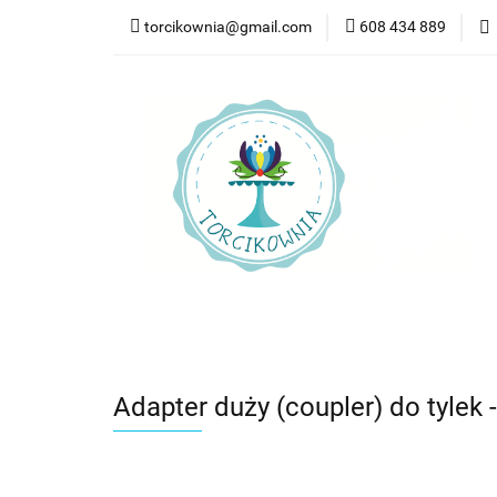
torcikownia@gmail.com
608 434 889
Kateg
Kategorie
Nowości
Bestsellery
Pr
Adapter duży (coupler) do tylek 