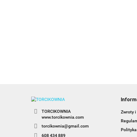
choinka nr
250 - JEM
10.50
Tylka do pask
Tylka do pasków
(plecionka) nr 
(duża plecionka) 2B -
Wilton
7.99
Wilton
10.99
Inform
TORCIKOWNIA
Zwroty i
www.torcikownia.com
Regula
torcikownia@gmail.com
Polityka
608 434 889