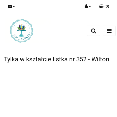
(
0
)
Zaloguj się
Zarejestruj się
Dodaj zgłoszenie
Tylka w kształcie listka nr 352 - Wilton