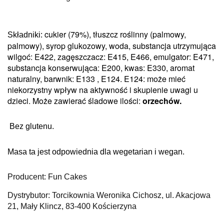
cukier (79%), tłuszcz roślinny (palmowy,
Składniki:
palmowy), syrop glukozowy, woda, substancja utrzymująca
wilgoć: E422, zagęszczacz: E415, E466, emulgator: E471,
substancja konserwująca: E200, kwas: E330, aromat
naturalny, barwnik: E133 , E124.
E124: może mieć
niekorzystny wpływ na aktywność i skupienie uwagi u
dzieci.
Może zawierać śladowe ilości:
orzechów.
Bez glutenu.
Masa ta jest odpowiednia dla wegetarian i wegan.
Producent: Fun Cakes
Dystrybutor: Torcikownia Weronika Cichosz, ul. Akacjowa
21, Mały Klincz, 83-400 Kościerzyna