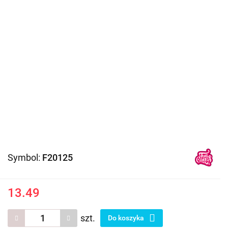
Symbol:
F20125
13.49
szt.
Do koszyka