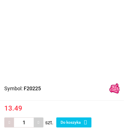
Symbol:
F20225
13.49
szt.
Do koszyka