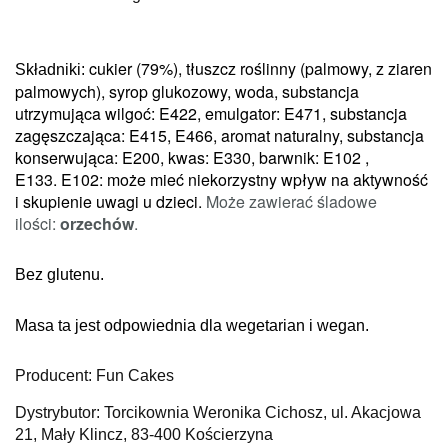
cukier (79%), tłuszcz roślinny (palmowy, z ziaren
Składniki:
palmowych), syrop glukozowy, woda, substancja
utrzymująca wilgoć: E422, emulgator: E471, substancja
zagęszczająca: E415, E466, aromat naturalny, substancja
konserwująca: E200, kwas: E330, barwnik: E102 ,
E133.
E102: może mieć niekorzystny wpływ na aktywność
i skupienie uwagi u dzieci.
Może zawierać śladowe
ilości:
orzechów
.
Bez glutenu.
Masa ta jest odpowiednia dla wegetarian i wegan.
Producent: Fun Cakes
Dystrybutor: Torcikownia Weronika Cichosz, ul. Akacjowa
21, Mały Klincz, 83-400 Kościerzyna