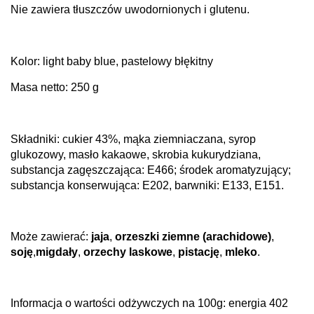
Nie zawiera tłuszczów uwodornionych i glutenu.
Kolor: light baby blue, pastelowy błękitny
Masa netto: 250 g
Składniki: cukier 43%, mąka ziemniaczana, syrop
glukozowy, masło kakaowe, skrobia kukurydziana,
substancja zagęszczająca: E466; środek aromatyzujący;
substancja konserwująca: E202, barwniki: E133, E151.
Może zawierać:
jaja
,
orzeszki ziemne (arachidowe)
,
soję
,
migdały
,
orzechy laskowe
,
pistację
,
mleko
.
Informacja o wartości odżywczych na 100g: energia 402