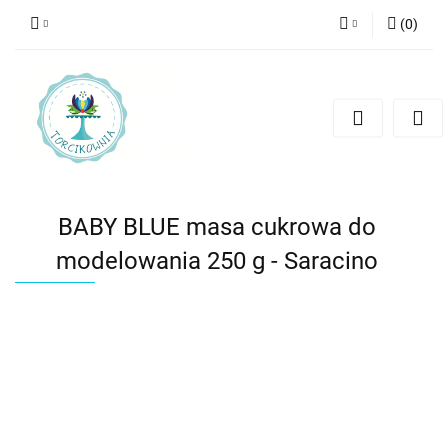
(
0
)
Zaloguj się
Zarejestruj się
Dodaj zgłoszenie
BABY BLUE masa cukrowa do
modelowania 250 g - Saracino