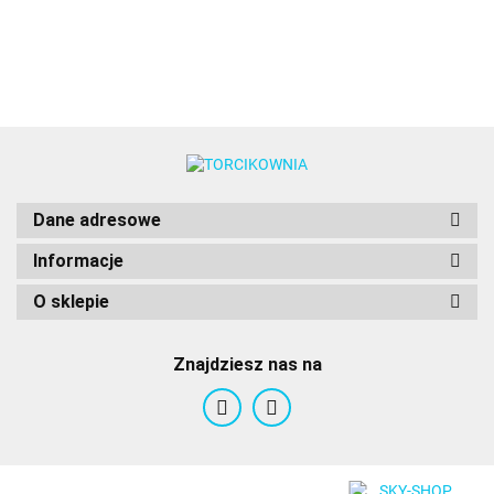
Cak
Saracino
Saracino
Dane adresowe
Informacje
O sklepie
Znajdziesz nas na