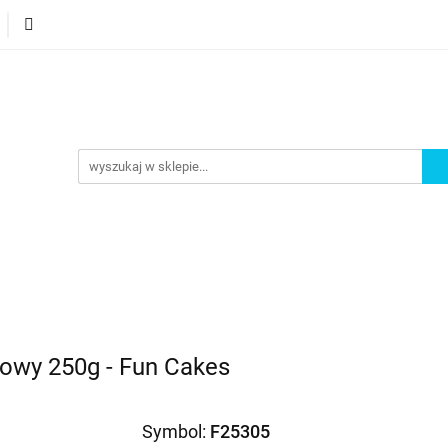
orie
Nowości
Bestsellery
Promocje
Akademi
omocje
Akademia
owy 250g - Fun Cakes
Symbol:
F25305