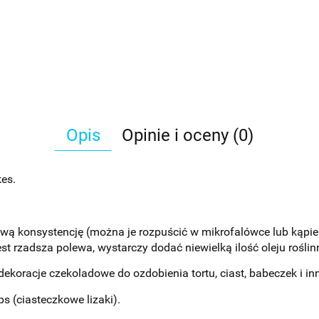
Opis
Opinie i oceny (0)
es.
wą konsystencję (można je rozpuścić w mikrofalówce lub kąpiel
st rzadsza polewa, wystarczy dodać niewielką ilość oleju roślin
ekoracje czekoladowe do ozdobienia tortu, ciast, babeczek i i
s (ciasteczkowe lizaki).