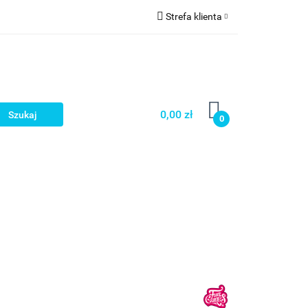
Strefa klienta
a
Zaloguj się
Zarejestruj się
Dodaj zgłoszenie
0,00 zł
0