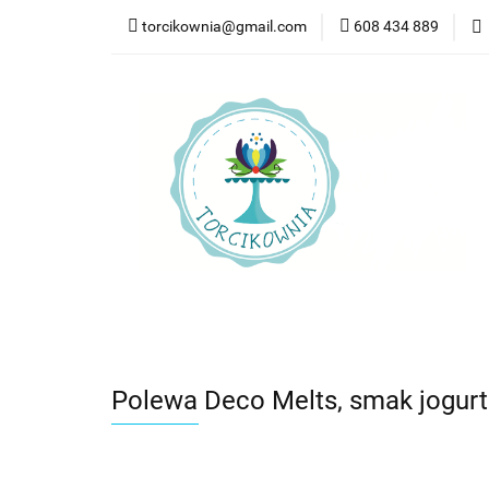
torcikownia@gmail.com
608 434 889
Kateg
Kategorie
Nowości
Bestsellery
Pr
Polewa Deco Melts, smak jogurt