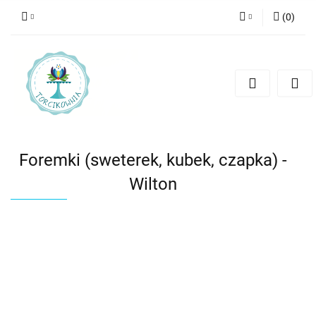
(
0
)
Zaloguj się
Zarejestruj się
Dodaj zgłoszenie
Foremki (sweterek, kubek, czapka) -
Wilton