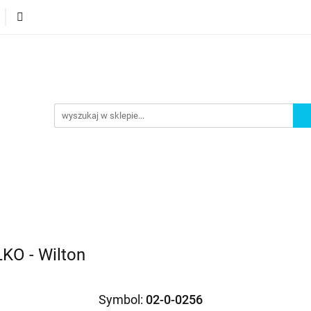
orie
Nowości
Bestsellery
Promocje
Akademi
omocje
Akademia
KO - Wilton
Symbol:
02-0-0256