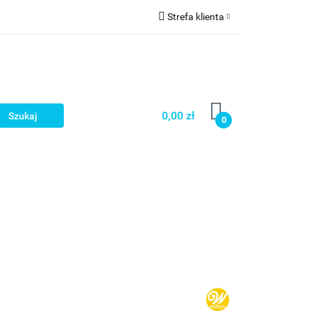
Strefa klienta
a
Zaloguj się
Zarejestruj się
Dodaj zgłoszenie
0,00 zł
0