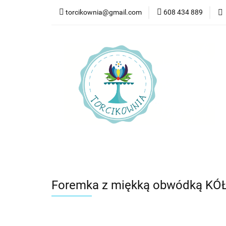
torcikownia@gmail.com
608 434 889
Kateg
Kategorie
Nowości
Bestsellery
Pr
Foremka z miękką obwódką KÓŁ