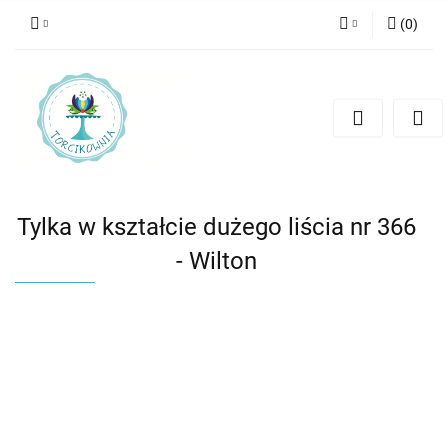
(
0
)
Zaloguj się
Zarejestruj się
Dodaj zgłoszenie
Tylka w kształcie dużego liścia nr 366
- Wilton