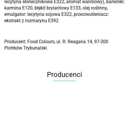
lecytyna słonecznikowa E322, aromat waniliowy), barwniki:
karmina E120, błękit brylantowy E133, olej roślinny,
emulgator: lecytyna sojowa E322, przeciwutleniacz:
ekstrakt z rozmarynu E392
Producent: Food Colours, ul. R. Reagana 14, 97-300
Piotrków Trybunalski
Producenci