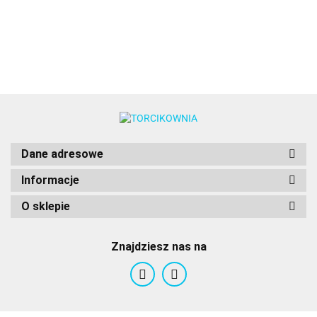
250ml - Food
Food
250ml -
250ml -
Colours
Food
Colours
Colours
Food
Food
Colours
Colours
Colours
Dane adresowe
Informacje
O sklepie
Znajdziesz nas na