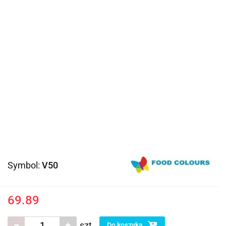
Symbol:
V50
69.89
szt.
Do koszyka