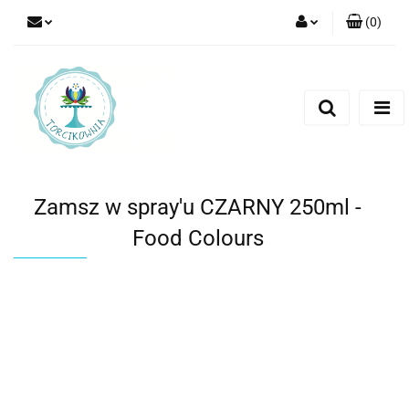
(
0
)
Zaloguj się
Zarejestruj się
Dodaj zgłoszenie
Zamsz w spray'u CZARNY 250ml -
Food Colours