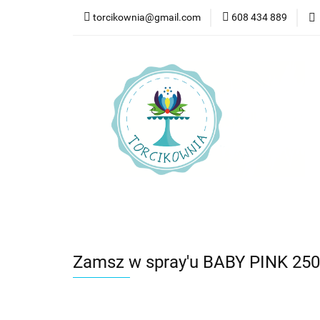
torcikownia@gmail.com
608 434 889
Kateg
Kategorie
Nowości
Bestsellery
Pr
Zamsz w spray'u BABY PINK 250