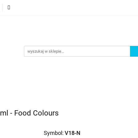
orie
Nowości
Bestsellery
Promocje
Akademi
omocje
Akademia
ml - Food Colours
Symbol:
V18-N