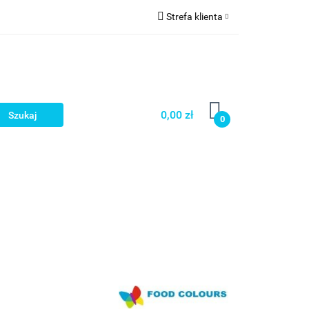
Strefa klienta
a
Zaloguj się
Zarejestruj się
Dodaj zgłoszenie
0,00 zł
0