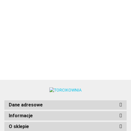
Skalpel,
Szpatuła
Szpatuła
Szpatuła
nożyk do
cukiernicza,
cukiernicza,
cukiernic
nacinania,
4.89
łopatka
łopatka
łopatka
Plakat na
cięcia
6.49
8.49
4.98
krzywa -
krzywa - 32
prosta -
samochód -
26,5 cm
cm
27,5 cm
PRZEPRASZAM...
8.00
ALE WIOZĘ TORT
:)
Dane adresowe
Informacje
O sklepie