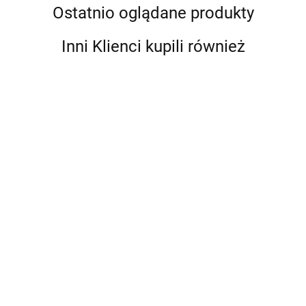
Ostatnio oglądane produkty
Inni Klienci kupili również
Szpatułki,
Szpatułki
Szpatuła
Szpatuła
szpachelki
szpachel
cukiernicza,
cukiernicza,
cukiernicze
cukierni
łopatka
łopatka
5.98
7.98
Plakat na
6.49
8.49
do kremu -
do kremu
krzywa -
krzywa - 32
samochód -
zestaw 2
zestaw 3
26,5 cm
cm
PRZEPRASZAM...
szt.
szt.
8.00
ALE WIOZĘ TORT
:)