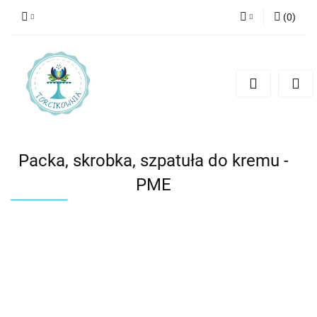
(
0
)
Zaloguj się
Zarejestruj się
Dodaj zgłoszenie
Packa, skrobka, szpatuła do kremu -
PME