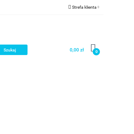
Strefa klienta
a
Zaloguj się
Zarejestruj się
Dodaj zgłoszenie
0,00 zł
0