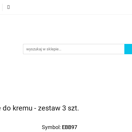
orie
Nowości
Bestsellery
Promocje
Akademi
omocje
Akademia
e do kremu - zestaw 3 szt.
Symbol:
EBB97