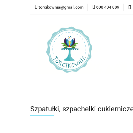
torcikownia@gmail.com
608 434 889
Kateg
Kategorie
Nowości
Bestsellery
Pr
Szpatułki, szpachelki cukiernicz