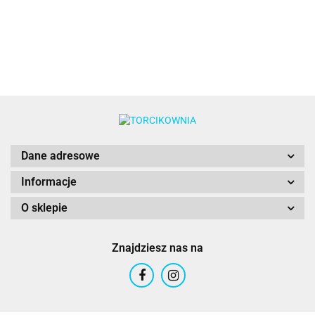
20ml -
C
Colour
Colour
Mill
Colour
Mill
Mill
Colour Mill
M
Mill
Mill
Mill
Dane adresowe
Informacje
O sklepie
Znajdziesz nas na