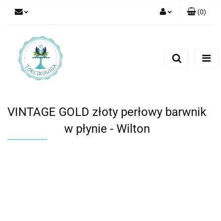
(
0
)
Zaloguj się
Zarejestruj się
Dodaj zgłoszenie
VINTAGE GOLD złoty perłowy barwnik
w płynie - Wilton