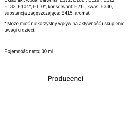
Składniki:
woda, barwniki: E172, E102*, E129*, E122*,
E133, E104*, E110*, konserwant: E211, kwas: E330,
substancja zagęszczająca: E415, aromat.
* Może mieć niekorzystny wpływ na aktywność i skupienie
uwagi u dzieci.
Pojemność netto: 30 ml
Producenci