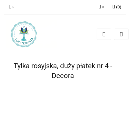
(
0
)
Zaloguj się
Zarejestruj się
Dodaj zgłoszenie
Tylka rosyjska, duży płatek nr 4 -
Decora