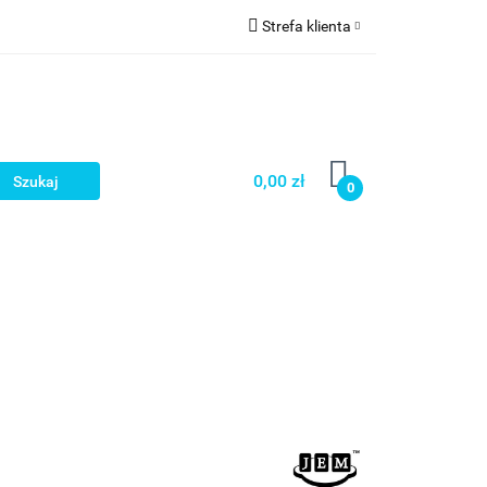
Strefa klienta
a
Zaloguj się
Zarejestruj się
Dodaj zgłoszenie
0,00 zł
0