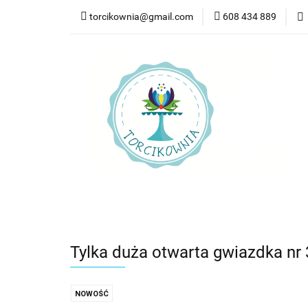
torcikownia@gmail.com
608 434 889
Kateg
Kategorie
Nowości
Bestsellery
Pr
Tylka duża otwarta gwiazdka nr
NOWOŚĆ