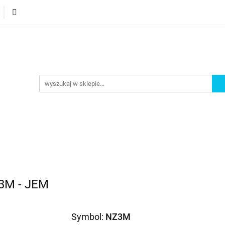
orie
Nowości
Bestsellery
Promocje
Akademi
omocje
Akademia
 3M - JEM
Symbol:
NZ3M