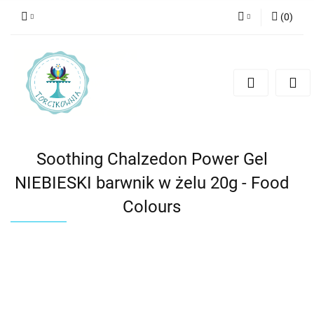
(
0
)
Zaloguj się
Zarejestruj się
Dodaj zgłoszenie
Soothing Chalzedon Power Gel
NIEBIESKI barwnik w żelu 20g - Food
Colours