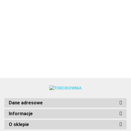
Ballet
Błękit
Burgund
Brązowy
Brązowy
Beige
Slipper
nieba -
-
-
-
Chamois
Bursting
Power
barwnik
barwnik
barwnik
barwnik
Power
8.49
10.89
Fire Power
10.89
8.49
10.89
8.49
Gel
w żelu
w żelu
w żelu
w żelu
Gel
Gel
JASNY
(28g) -
8.49
(28g) -
(20g) -
(28g) -
ECRU
CZERWON
RÓŻ
Wilton
Wilton
Food
Wilton
barwnik
barwnik w
barwnik
Colours
w żelu
żelu 20g -
w żelu
20g -
Food
20g -
Food
Colours
Food
Colours
Colours
Dane adresowe
Informacje
O sklepie