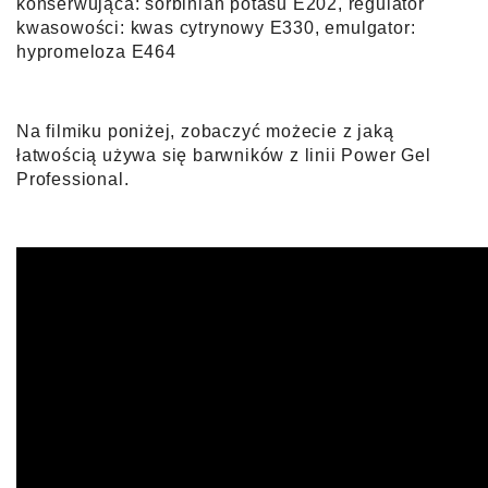
konserwująca: sorbinian potasu E202, regulator
kwasowości: kwas cytrynowy E330, emulgator:
hypromeloza E464
Na filmiku poniżej, zobaczyć możecie z jaką
łatwością używa się bar
wników z linii Power Gel
Professional.