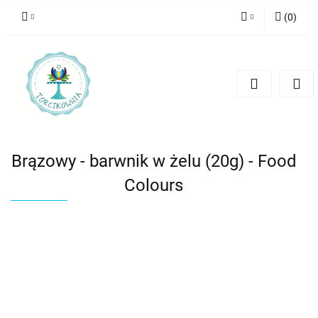
(
0
)
Zaloguj się
Zarejestruj się
Dodaj zgłoszenie
Brązowy - barwnik w żelu (20g) - Food
Colours