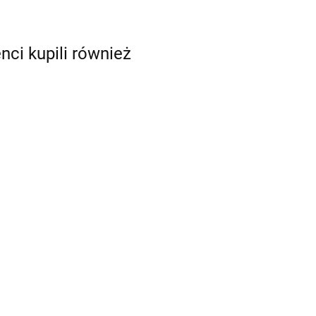
enci kupili również
Brązowy -
rąz kakaowy -
barwnik w żelu
Brąz mahoniowy
arwnik w żelu
(20g) - Food
- barwnik w żelu
8.49
35g) - Food
Colours
(35g) - Food
1.49
11.49
olours
Colours