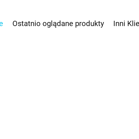
e
Ostatnio oglądane produkty
Inni Kli
kit nieba -
Błękitny -
wnik w
B
barwnik w żelu
Bordowy, burgund
Brąz czekoladowy
u (28g) -
b
(35g) - Food
89
- barwnik w żelu
- barwnik w żelu
11.49
ton
(
Colours
(35g) - Food
1
(35g) - Food
C
11.49
11.49
Colours
Colours