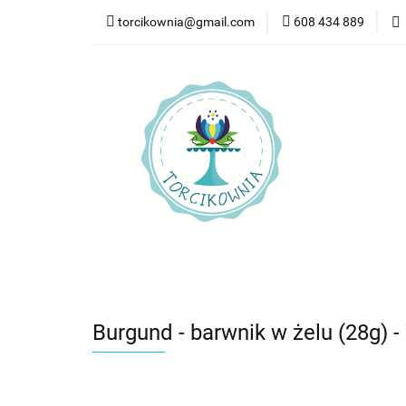
torcikownia@gmail.com
608 434 889
Kateg
Kategorie
Nowości
Bestsellery
Pr
Burgund - barwnik w żelu (28g) -