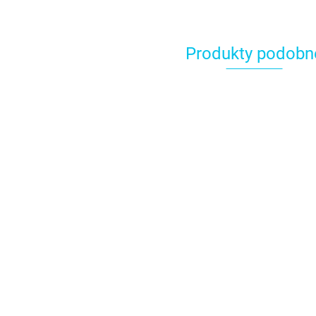
Produkty podobn
Błę
bar
żel
10.
Wil
Beige Chamois Power
Ballet Slipper Power
Gel ECRU barwnik w
Gel JASNY RÓŻ
żelu 20g - Food
8.49
barwnik w żelu 20g -
Colours
8.49
Food Colours