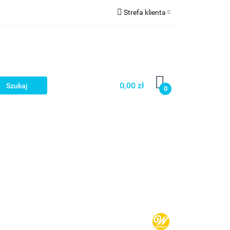
Strefa klienta
a
Zaloguj się
Zarejestruj się
Dodaj zgłoszenie
0,00 zł
0