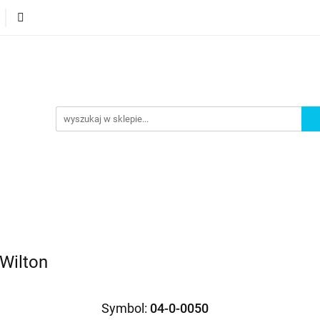
orie
Nowości
Bestsellery
Promocje
Akademi
omocje
Akademia
 Wilton
Symbol:
04-0-0050