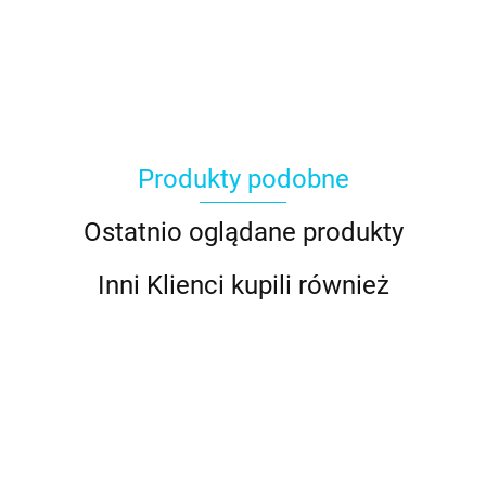
Produkty podobne
Ostatnio oglądane produkty
Inni Klienci kupili również
Ballet
Błękit
Burgund
Brązowy
Brązowy
Beige
Slipper
nieba -
-
-
-
Chamois