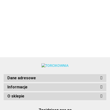
Bursting
Power
barwnik
barwnik
barwnik
barwnik
Power
8.49
10.89
Fire Power
10.89
8.49
10.89
8.49
Gel
w żelu
w żelu
w żelu
w żelu
Gel
Gel
JASNY
(28g) -
8.49
(28g) -
(20g) -
(28g) -
ECRU
CZERWON
RÓŻ
Wilton
Wilton
Food
Wilton
barwnik
barwnik w
barwnik
Colours
w żelu
żelu 20g -
w żelu
20g -
Food
20g -
Food
Colours
Food
Colours
Colours
Dane adresowe
Informacje
O sklepie