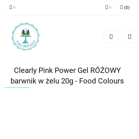
(
0
)
Zaloguj się
Zarejestruj się
Dodaj zgłoszenie
Clearly Pink Power Gel RÓŻOWY
barwnik w żelu 20g - Food Colours