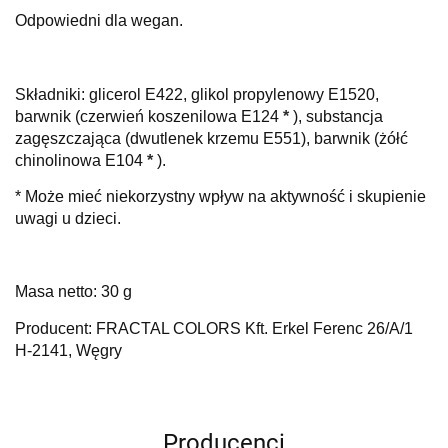
Odpowiedni dla wegan.
Składniki:
glicerol E422, glikol propylenowy E1520,
barwnik (czerwień koszenilowa E124
*
), substancja
zagęszczająca (dwutlenek krzemu E551), barwnik (żółć
chinolinowa E104
*
).
* Może mieć niekorzystny wpływ na aktywność i skupienie
uwagi u dzieci.
Masa netto: 30 g
Producent: FRACTAL COLORS Kft. Erkel Ferenc 26/A/1
H-2141, Węgry
Producenci