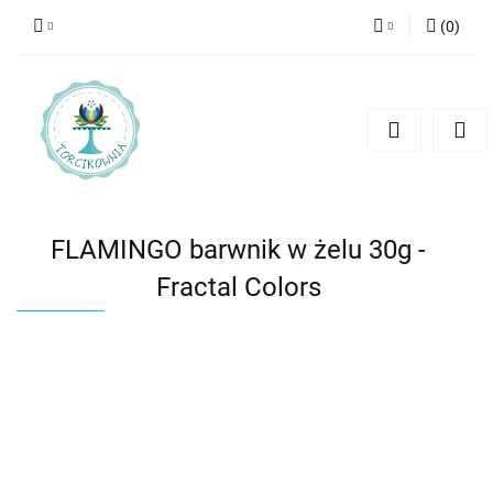
(
0
)
Zaloguj się
Zarejestruj się
Dodaj zgłoszenie
FLAMINGO barwnik w żelu 30g -
Fractal Colors