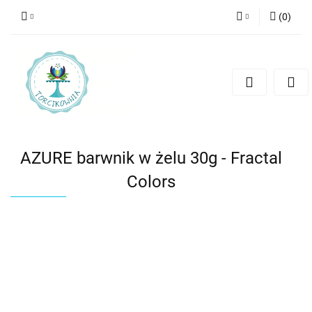
(
0
)
Zaloguj się
Zarejestruj się
Dodaj zgłoszenie
AZURE barwnik w żelu 30g - Fractal
Colors