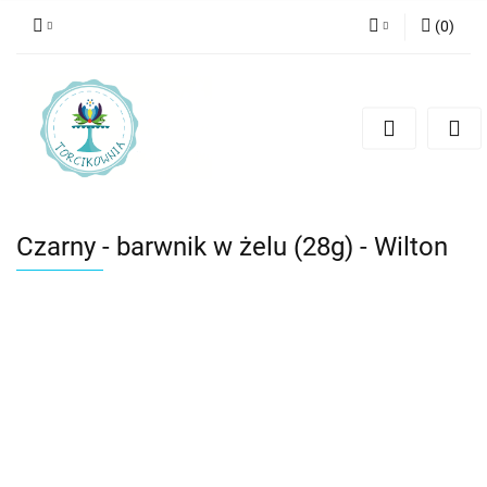
(
0
)
Zaloguj się
Zarejestruj się
Dodaj zgłoszenie
Czarny - barwnik w żelu (28g) - Wilton