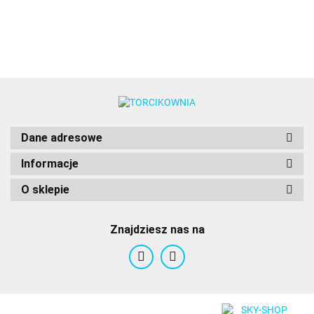
barwnik
Colours
Food
w żelu
Food
Colours
w żelu
Colours
20g -
Colou
20g -
Food
Food
Colours
Colours
Dane adresowe
Informacje
O sklepie
Znajdziesz nas na