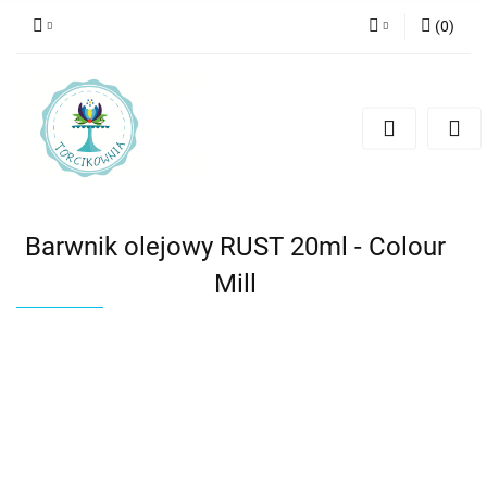
(
0
)
Zaloguj się
Zarejestruj się
Dodaj zgłoszenie
Barwnik olejowy RUST 20ml - Colour
Mill