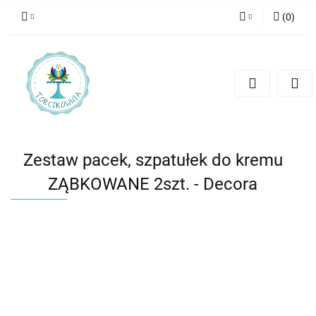
(
0
)
Zaloguj się
Zarejestruj się
Dodaj zgłoszenie
Zestaw pacek, szpatułek do kremu
ZĄBKOWANE 2szt. - Decora