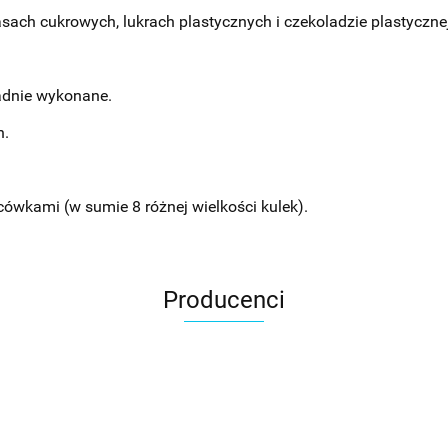
ch cukrowych, lukrach plastycznych i czekoladzie plastycznej
ładnie wykonane.
h.
cówkami (w sumie 8 różnej wielkości kulek).
Producenci