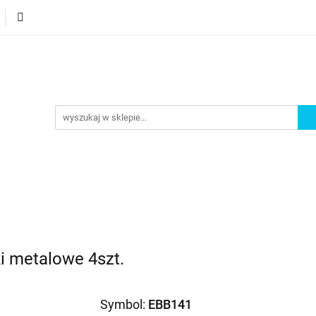
orie
Nowości
Bestsellery
Promocje
Akademi
omocje
Akademia
i metalowe 4szt.
Symbol:
EBB141