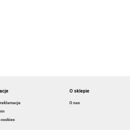
nia
Szpatuła cukiernicz
Mata silikonowa do makaroników
krzywa - 37 cm
28 x 39 cm
10.49
16.98
acje
O sklepie
 reklamacje
O nas
min
 cookies