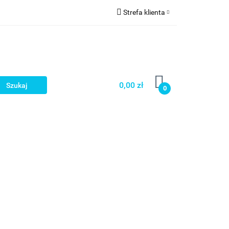
Strefa klienta
a
Zaloguj się
Zarejestruj się
Dodaj zgłoszenie
0,00 zł
0