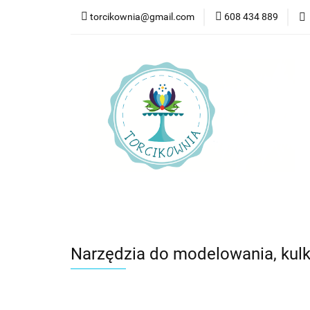
torcikownia@gmail.com
608 434 889
Kateg
Kategorie
Nowości
Bestsellery
Pr
Narzędzia do modelowania, kulk