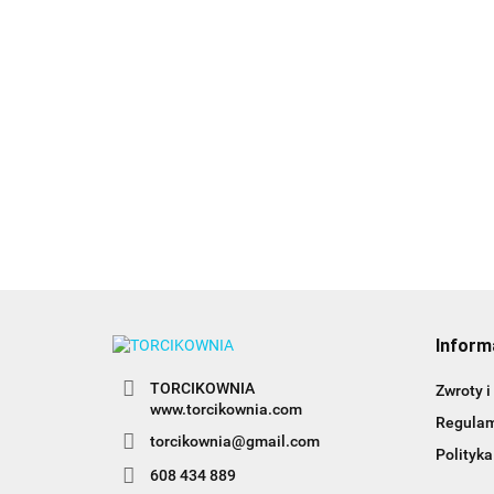
Butelka, pojemnik do
Gąbka do modelowa
dekoracji - PME
kwiatów - PME
10.89
16.89
Inform
TORCIKOWNIA
Zwroty i
www.torcikownia.com
Regula
torcikownia@gmail.com
Polityka
608 434 889