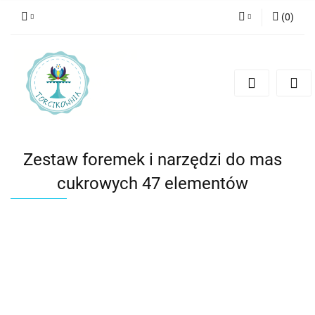
(
0
)
Zaloguj się
Zarejestruj się
Dodaj zgłoszenie
Zestaw foremek i narzędzi do mas
cukrowych 47 elementów