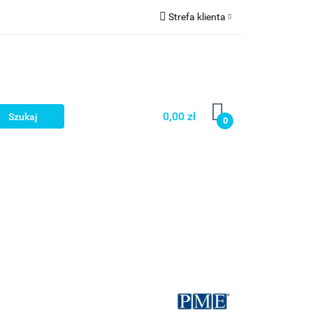
Strefa klienta
a
Zaloguj się
Zarejestruj się
Dodaj zgłoszenie
0,00 zł
0