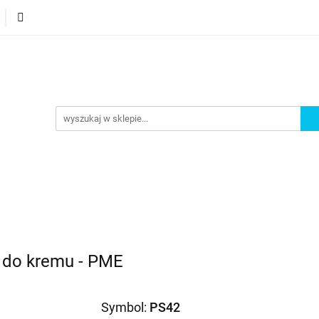
orie
Nowości
Bestsellery
Promocje
Akademi
omocje
Akademia
 do kremu - PME
Symbol:
PS42