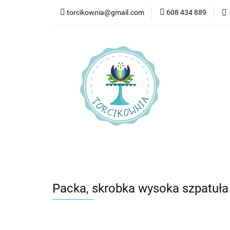
torcikownia@gmail.com
608 434 889
Kateg
Kategorie
Nowości
Bestsellery
Pr
Packa, skrobka wysoka szpatuła