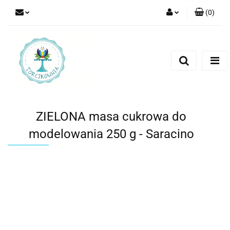
(
0
)
Zaloguj się
Zarejestruj się
Dodaj zgłoszenie
ZIELONA masa cukrowa do
modelowania 250 g - Saracino