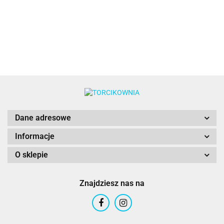
modelowania
modelowania
250 g -
obkładania
250 g -
250 g -
Saracino
250g -
Saracino
Saracino
Saracino
Dane adresowe
Informacje
O sklepie
Znajdziesz nas na